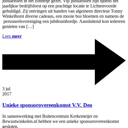
jubilarissen in het zonnetje gezet. Vijf jubilarissen zijn tijdens het
jaarlijkse bedrijfsfeest op een prachtige locatie te Lichtenvoorde
gehuldigd. Zij ontvingen uit handen van algemeen directeur Tonny
Winkelhorst diverse cadeaus, een mooie bos bloemen en namens de
personeelsvereniging een jubileumbordje. Aansluitend kon iedereen
genieten van […]
Lees
meer
3
jul
2017
Unieke sponsorovereenkomst V.V. Deo
In samenwerking met Buitencentrum Kerkemeijer en
Bewustwinkelen.nl hebben we een unieke sponsorovereenkomst
gesloten.