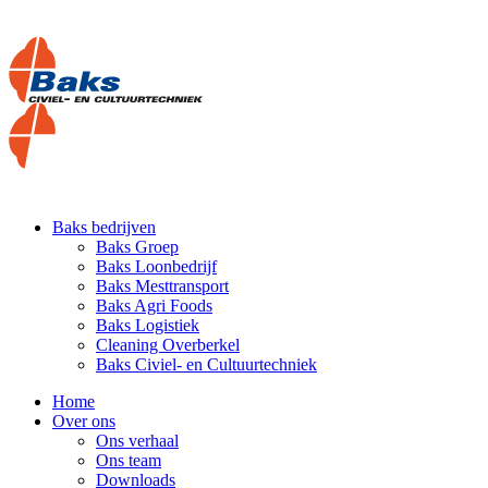
Baks bedrijven
Baks Groep
Baks Loonbedrijf
Baks Mesttransport
Baks Agri Foods
Baks Logistiek
Cleaning Overberkel
Baks Civiel- en Cultuurtechniek
Home
Over ons
Ons verhaal
Ons team
Downloads